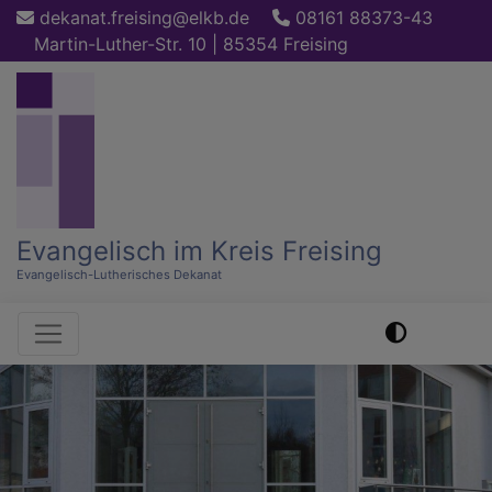
Direkt
dekanat.freising@elkb.de
08161 88373-43
zum
Martin-Luther-Str. 10 | 85354 Freising
Inhalt
Evangelisch im Kreis Freising
Evangelisch-Lutherisches Dekanat
Hauptnavigation