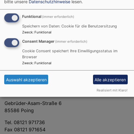
bitte unsere
Datenschutzhinweise
lesen.
Funktional
(immer erforderlich)
Bildrechte
beim Autor
Speichern von Daten: Cookie für die Benutzersitzung
Pfarrer
Zweck
:
Funktional
Michael Simonsen
E-Mail
michael.simonsen@elkb.de
Consent Manager
(immer erforderlich)
Cookie Consent speichert Ihre Einwilligungsstatus im
Browser
Zweck
:
Funktional
Auswahl akzeptieren
Alle akzeptieren
Kontakt Evangelisch-Lutherische Kirchengemeinde
Poing
Realisiert mit Klaro!
Gebrüder-Asam-Straße 6
85586 Poing
Tel. 08121 971736
Fax 08121 971654