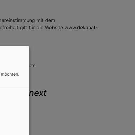
 Übereinstimmung mit dem
efreiheit gilt für die Website www.dekanat-
ilweise mit dem
n möchten.
ilippus next