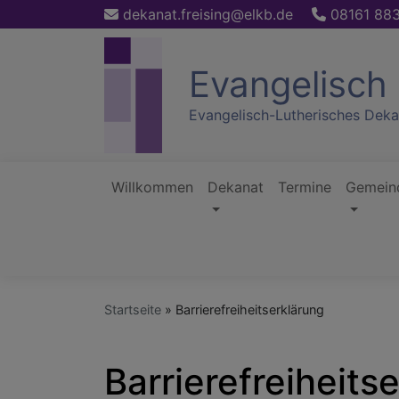
Direkt
dekanat.freising@elkb.de
08161 88
zum
Inhalt
Evangelisch 
Evangelisch-Lutherisches Deka
Willkommen
Dekanat
Termine
Gemein
Hauptnavigation
Startseite
Barrierefreiheitserklärung
Barrierefreiheits