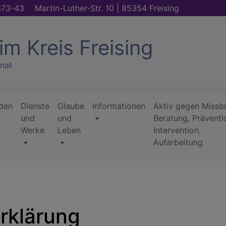
373-43
Martin-Luther-Str. 10 | 85354 Freising
im Kreis Freising
nat
den
Dienste
Glaube
Informationen
Aktiv gegen Missb
und
und
Beratung, Präventi
Werke
Leben
Intervention,
Aufarbeitung
erklärung