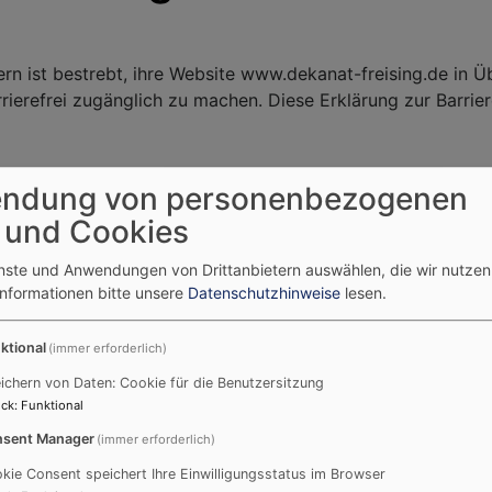
ern ist bestrebt, ihre Website www.dekanat-freising.de in
rierefrei zugänglich zu machen. Diese Erklärung zur Barrier
ndung von personenbezogenen
 mit den Anforderungen
 und Cookies
ufgrund der folgenden Unvereinbarkeiten und Ausnahmen te
einbar.
enste und Anwendungen von Drittanbietern auswählen, die wir nutze
Informationen bitte unsere
Datenschutzhinweise
lesen.
Barrierefreiheit beim Theme
VK Ph
ktional
(immer erforderlich)
ichern von Daten: Cookie für die Benutzersitzung
ck
:
Funktional
sent Manager
e
(immer erforderlich)
kie Consent speichert Ihre Einwilligungsstatus im Browser
us den folgenden Gründen nicht barrierefrei: