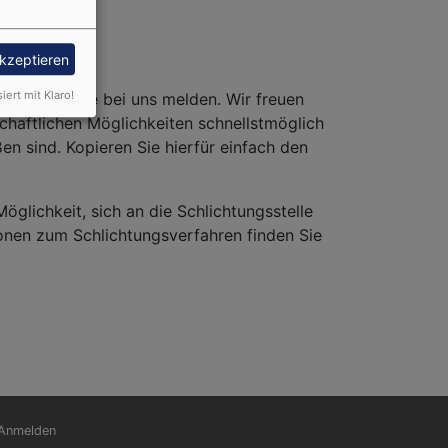
akzeptieren
siert mit Klaro!
ie sich gerne bei uns melden. Wir freuen
chaftlichen Möglichkeiten schnellstmöglich
ßen sind. Kopieren Sie hierfür einfach den
Möglichkeit, sich an die Schlichtungsstelle
onen zum Schlichtungsverfahren finden Sie
nutzermenü
Anmelden