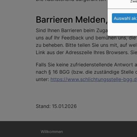
Zwe
Barrieren Melden, Feed
Auswahl ak
Sind Ihnen Barrieren beim Zugang zu Inhalt
uns auf Ihr Feedback und bemühen uns, die 
zu beheben. Bitte teilen Sie uns mit, auf we
Link aus der Adresszeile Ihres Browsers. S
Falls Sie keine zufriedenstellende Antwort a
nach § 16 BGG (bzw. die zuständige Stelle
unter:
https://www.schlichtungsstelle-bgg.
Stand: 15.01.2026
Hauptnavigation
Willkommen