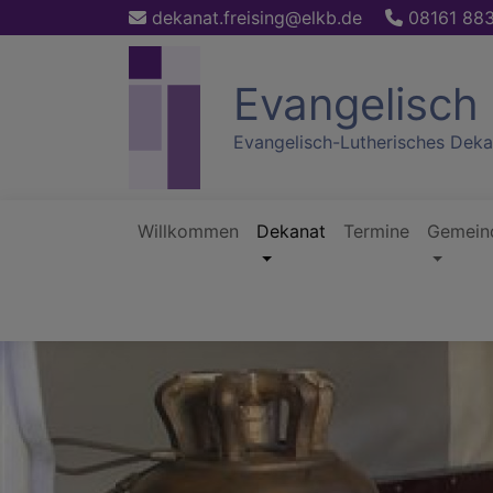
Direkt
dekanat.freising@elkb.de
08161 88
zum
Inhalt
Evangelisch 
Evangelisch-Lutherisches Deka
Willkommen
Dekanat
Termine
Gemein
Hauptnavigation