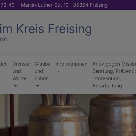
373-43
Martin-Luther-Str. 10 | 85354 Freising
im Kreis Freising
nat
den
Dienste
Glaube
Informationen
Aktiv gegen Missb
und
und
Beratung, Präventi
Werke
Leben
Intervention,
Aufarbeitung