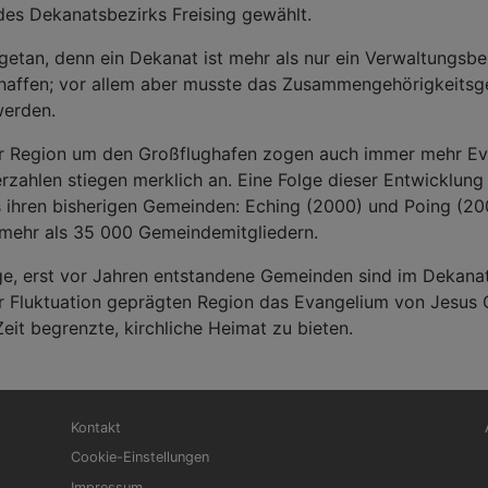
des Dekanatsbezirks Freising gewählt.
 getan, denn ein Dekanat ist mehr als nur ein Verwaltungsbe
chaffen; vor allem aber musste das Zusammengehörigkeitsg
werden.
der Region um den Großflughafen zogen auch immer mehr Eva
rzahlen stiegen merklich an. Eine Folge dieser Entwicklun
ihren bisherigen Gemeinden: Eching (2000) und Poing (20
mehr als 35 000 Gemeindemitgliedern.
unge, erst vor Jahren entstandene Gemeinden sind im Dekan
r Fluktuation geprägten Region das Evangelium von Jesus 
eit begrenzte, kirchliche Heimat zu bieten.
Fußbereichsmenü
Be
Kontakt
Cookie-Einstellungen
Impressum