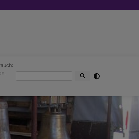
rauch:
on,
Suche