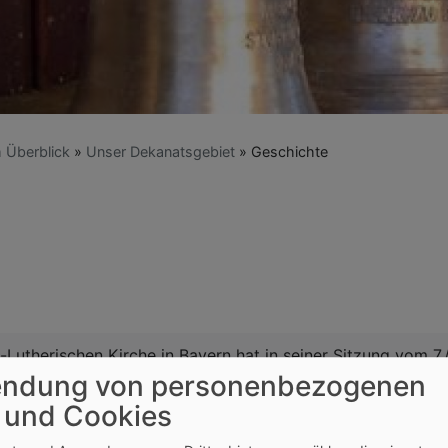
m Überblick
Unser Dekanatsgebiet
Geschichte
Lutherischen Kirche in Bayern hat in seiner Sitzung vom 7.
ndung von personenbezogenen
sing zu bilden. Der Landessynodalausschuss hat in seiner Si
sing zugestimmt.
 und Cookies