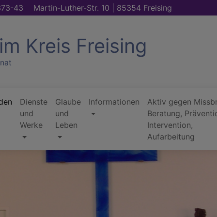
373-43
Martin-Luther-Str. 10 | 85354 Freising
im Kreis Freising
nat
den
Dienste
Glaube
Informationen
Aktiv gegen Missb
und
und
Beratung, Präventi
Werke
Leben
Intervention,
Aufarbeitung