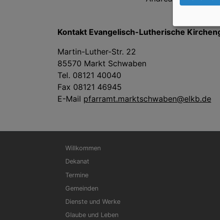
Kontakt Evangelisch-Lutherische Kirch
Martin-Luther-Str. 22
85570 Markt Schwaben
Tel. 08121 40040
Fax 08121 46945
E-Mail
pfarramt.marktschwaben@elkb.de
Hauptnavigation
Willkommen
Dekanat
Termine
Gemeinden
Dienste und Werke
Glaube und Leben