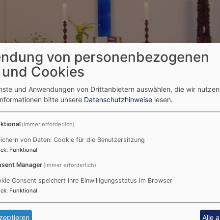
ndung von personenbezogenen
 und Cookies
enste und Anwendungen von Drittanbietern auswählen, die wir nutze
Informationen bitte unsere
Datenschutzhinweise
lesen.
ktional
(immer erforderlich)
ichern von Daten: Cookie für die Benutzersitzung
und weitere Kontakte finden Sie auf der
Homepage der eva
ck
:
Funktional
sent Manager
(immer erforderlich)
kie Consent speichert Ihre Einwilligungsstatus im Browser
ck
:
Funktional
zeptieren
Alle 
01.10.2024