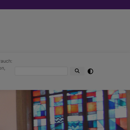
rauch:
on,
Suche