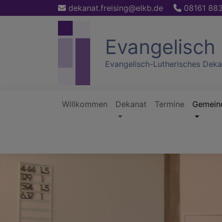
Direkt
dekanat.freising@elkb.de
08161 88
zum
Inhalt
Evangelisch 
Evangelisch-Lutherisches Deka
Willkommen
Dekanat
Termine
Gemein
Hauptnavigation