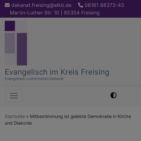
Direkt
dekanat.freising@elkb.de
08161 88373-43
zum
Martin-Luther-Str. 10 | 85354 Freising
Inhalt
Evangelisch im Kreis Freising
Evangelisch-Lutherisches Dekanat
Hauptnavigation
Startseite
Mitbestimmung ist gelebte Demokratie in Kirche
und Diakonie