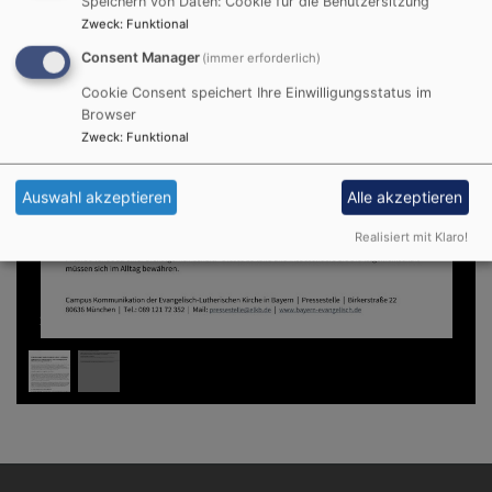
Speichern von Daten: Cookie für die Benutzersitzung
Zweck
:
Funktional
Consent Manager
(immer erforderlich)
Cookie Consent speichert Ihre Einwilligungsstatus im
Browser
Zweck
:
Funktional
Auswahl akzeptieren
Alle akzeptieren
Realisiert mit Klaro!
1
/
2
Hauptnavigation
Fußbereichsmenü
Benutzermen