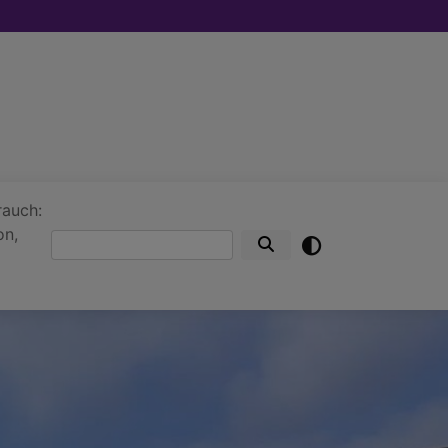
rauch:
on,
Suche