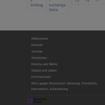
First
«
Vorherige
‹
Seite
75
Seite
76
Seite
77
page
Anfang
Seite
vorherige
Seite
Hauptnavigation
Willkommen
Dekanat
Termine
Gemeinden
Dienste und Werke
Glaube und Leben
Informationen
Aktiv gegen Missbrauch: Beratung, Prävention,
Intervention, Aufarbeitung