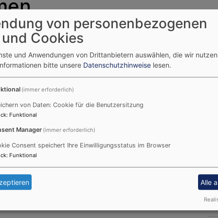
mmen
ndung von personenbezogenen
 und Cookies
vangelischen Dekanates Freising!
enste und Anwendungen von Drittanbietern auswählen, die wir nutze
uns angeklickt haben – surfen Sie ruhig ein wenig herum!
Informationen bitte unsere
Datenschutzhinweise
lesen.
les Mögliche entdecken, z.B. Ihre Kirchengemeinde, aber a
ktional
(immer erforderlich)
Oder Sie schauen mal nach, was auf Dekanatsebene angesie
, Klinikseelsorge und nicht zuletzt auch die Organisation d
ichern von Daten: Cookie für die Benutzersitzung
Überall gibt es Menschen, die für Sie da sind. - Haben wir I
ck
:
Funktional
sent Manager
(immer erforderlich)
kie Consent speichert Ihre Einwilligungsstatus im Browser
ck
:
Funktional
zeptieren
Alle 
 Dekanat
Reali
U