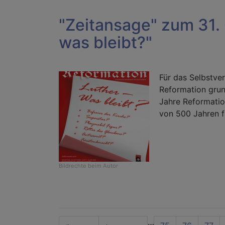
"Zeitansage" zum 31. 
was bleibt?"
Für das Selbstver
Reformation grun
Jahre Reformatio
von 500 Jahren f
Bildrechte
beim Autor
Seitennummerierung
…