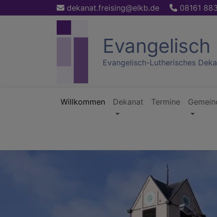
Direkt
dekanat.freising@elkb.de
08161 88
zum
Inhalt
Evangelisch 
Evangelisch-Lutherisches Deka
Willkommen
Dekanat
Termine
Gemein
Hauptnavigation