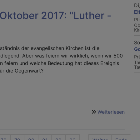
Di
El
Oktober 2017: "Luther -
Pf
Ob
Ki
So
ständnis der evangelischen Kirchen ist die
Go
dlegend. Aber was feiern wir wirklich, wenn wir 500
Pr
Ta
n feiern und welche Bedeutung hat dieses Ereignis
Ta
ür die Gegenwart?
Weiterlesen
über
"Zeita
zum
31.