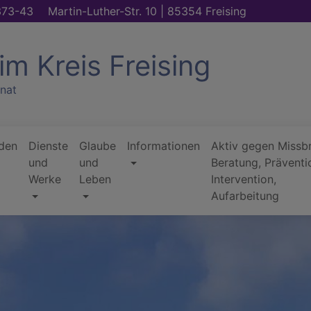
373-43
Martin-Luther-Str. 10 | 85354 Freising
im Kreis Freising
nat
den
Dienste
Glaube
Informationen
Aktiv gegen Missb
und
und
Beratung, Präventi
Werke
Leben
Intervention,
Aufarbeitung