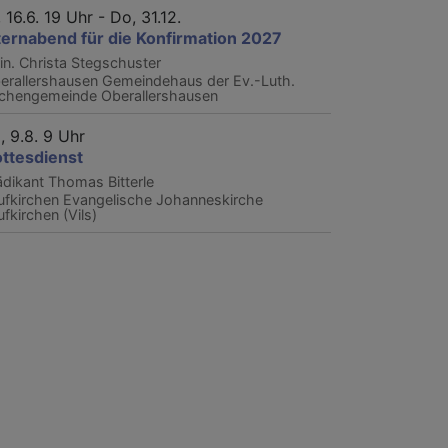
, 16.6. 19 Uhr - Do, 31.12.
ternabend für die Konfirmation 2027
rin. Christa Stegschuster
erallershausen
Gemeindehaus der Ev.-Luth.
rchengemeinde Oberallershausen
, 9.8. 9 Uhr
ttesdienst
ädikant Thomas Bitterle
ufkirchen
Evangelische Johanneskirche
ufkirchen (Vils)
nsage"